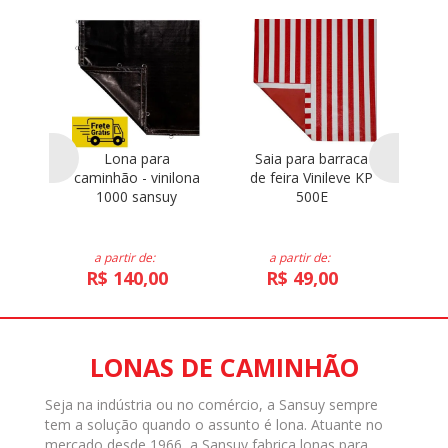
para
Lona para
Saia para barraca
C
caminhão - vinilona
de feira Vinileve KP
b
1000 sansuy
500E
Vi
a partir de:
a partir de:
R$ 140,00
R$ 49,00
LONAS DE CAMINHÃO
Seja na indústria ou no comércio, a Sansuy sempre
tem a solução quando o assunto é lona. Atuante no
mercado desde 1966, a Sansuy fabrica lonas para