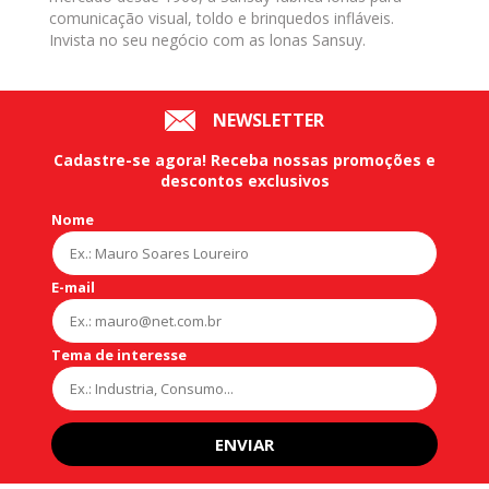
comunicação visual, toldo e brinquedos infláveis.
Invista no seu negócio com as lonas Sansuy.
NEWSLETTER
Cadastre-se agora!
Receba nossas
promoções
e
descontos exclusivos
Nome
E-mail
Tema de interesse
ENVIAR