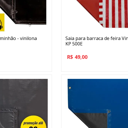
minhão - vinilona
Saia para barraca de feira Vin
KP 500E
R$
49,00