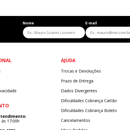
Nome
E-mail
s
IONAL
AJUDA
s
Trocas e Devoluções
s
Prazo de Entrega
ivacidade
Dados Divergentes
Dificuldades Cobrança Cartão
NTO
Dificuldades Cobrança Boleto
Atendimento:
Cancelamentos
h às 17:00h