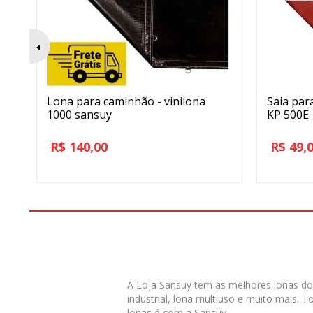
a
Lona para caminhão - vinilona
Saia para
m
1000 sansuy
KP 500E
R$
140,00
R$
49,
A Loja Sansuy tem as melhores lonas do 
industrial, lona multiuso e muito mais.
lonas é com a Sansuy.