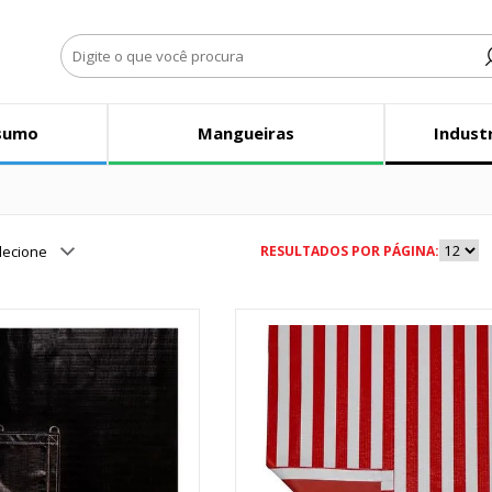
sumo
Mangueiras
Indust
lecione