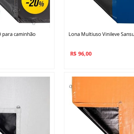
0 para caminhão
Lona Multiuso Vinileve Sans
R$
96,00