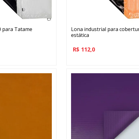
0 para Tatame
Lona industrial para cobertu
estática
R$
112,0