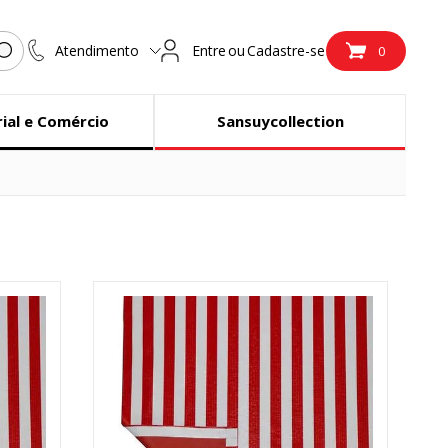
Atendimento
Entre
ou
Cadastre-se
0
rial e Comércio
Sansuycollection