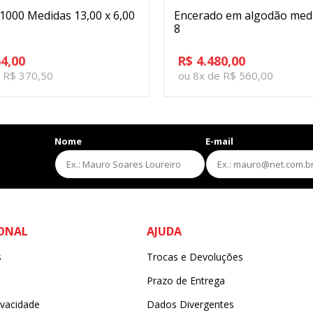
 1000 Medidas 13,00 x 6,00
Encerado em algodão medi
8
64,00
R$ 4.480,00
e R$ 370,50
ou 8x de R$ 560,00
Nome
E-mail
s
IONAL
AJUDA
s
Trocas e Devoluções
s
Prazo de Entrega
ivacidade
Dados Divergentes