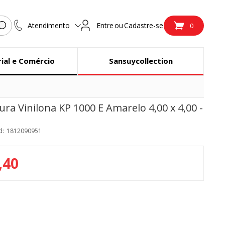
Atendimento
Entre
ou
Cadastre-se
0
rial e Comércio
Sansuycollection
ura Vinilona KP 1000 E Amarelo 4,00 x 4,00 -
d:
1812090951
,40