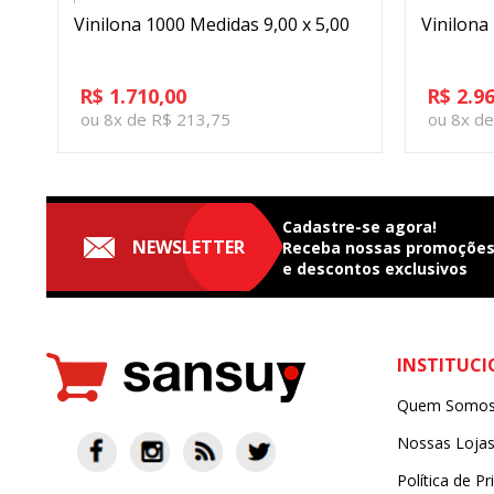
70
Vinilona 1000 Medidas 9,00 x 5,00
Vinilona
R$ 1.710,00
R$ 2.9
ou 8x de R$ 213,75
ou 8x d
Cadastre-se agora!
NEWSLETTER
Receba nossas
promoçõe
e
descontos exclusivos
INSTITUC
Quem Somo
Nossas Loja
Política de Pr