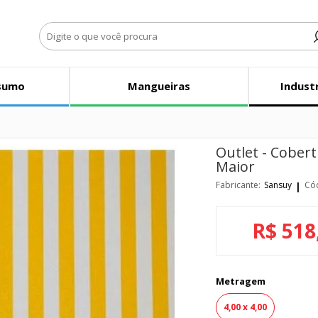
sumo
Mangueiras
Indust
Outlet - Cobert
Maior
Fabricante:
Sansuy
Có
R$ 518
Metragem
4,00 x 4,00