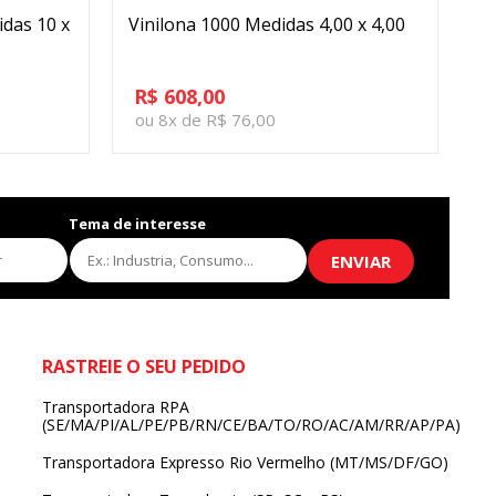
das 10 x
Vinilona 1000 Medidas 4,00 x 4,00
Vi
R$ 608,00
R
ou 8x de R$ 76,00
o
Tema de interesse
ENVIAR
RASTREIE O SEU PEDIDO
Transportadora RPA
(SE/MA/PI/AL/PE/PB/RN/CE/BA/TO/RO/AC/AM/RR/AP/PA)
Transportadora Expresso Rio Vermelho (MT/MS/DF/GO)