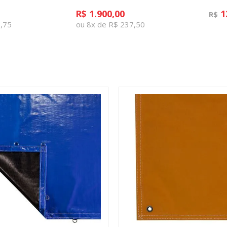
R$ 1.900,00
1
R$
3,75
ou 8x de R$ 237,50