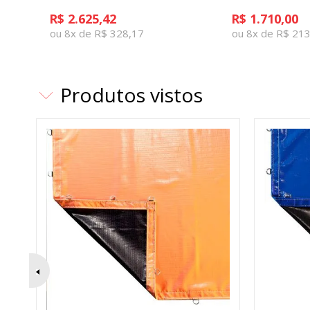
R$ 2.625,42
R$ 1.710,00
ou 8x de R$ 328,17
ou 8x de R$ 21
Produtos vistos