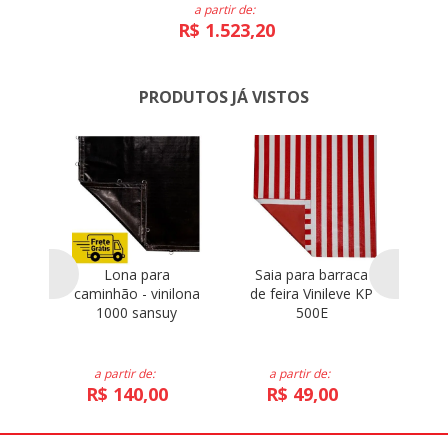
a partir de:
R$ 1.523,20
PRODUTOS JÁ VISTOS
para
Lona para
Saia para barraca
C
caminhão - vinilona
de feira Vinileve KP
b
1000 sansuy
500E
Vi
a partir de:
a partir de:
R$ 140,00
R$ 49,00