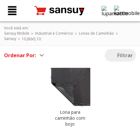
Você está em:
Sansuy Mobile
Industrial e Comércio
Lonas de Caminhão
Sansuy
10,80x5,10
Ordenar Por:
Filtrar
Lona para
caminhão com
bojo