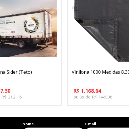
ona Sider (Teto)
Vinilona 1000 Medidas 8,30
97,30
R$ 1.168,64
e R$ 212,16
ou 8x de R$ 146,08
Nome
E-mail