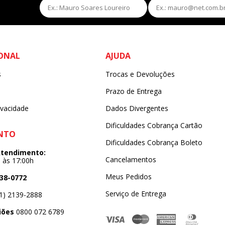
s
IONAL
AJUDA
s
Trocas e Devoluções
s
Prazo de Entrega
ivacidade
Dados Divergentes
Dificuldades Cobrança Cartão
NTO
Dificuldades Cobrança Boleto
Atendimento:
Cancelamentos
h às 17:00h
Meus Pedidos
638-0772
Serviço de Entrega
1) 2139-2888
iões
0800 072 6789