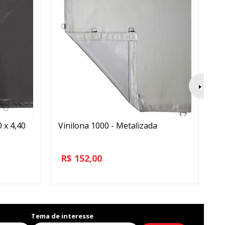
 x 4,40
Vinilona 1000 - Metalizada
M
R$
152,00
R
o
Tema de interesse