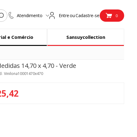
Atendimento
Entre
ou
Cadastre-se
0
rial e Comércio
Sansuycollection
edidas 14,70 x 4,70 - Verde
d:
Vinilona10001470x470
25,42