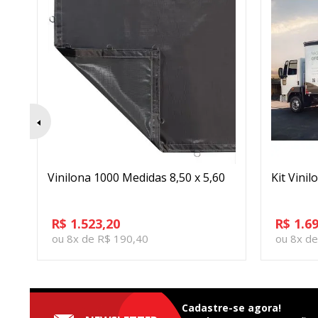
Vinilona 1000 Medidas 8,50 x 5,60
Kit Vinil
R$ 1.523,20
R$ 1.6
ou 8x de R$ 190,40
ou 8x d
Cadastre-se agora!