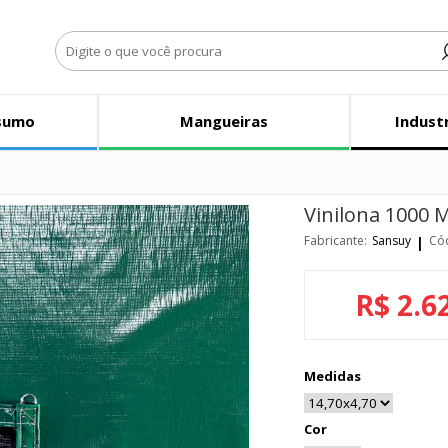
sumo
Mangueiras
Indust
o
Vinilona 1000 M
Fabricante:
Sansuy
Có
R$ 2.6
Medidas
Cor