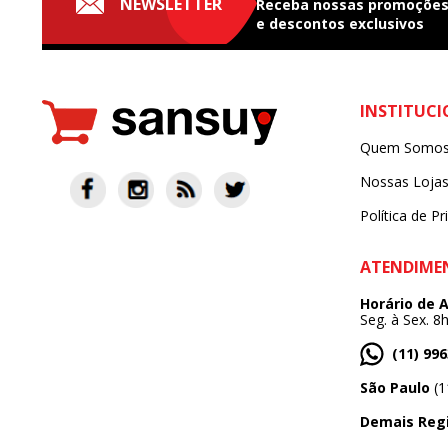
NEWSLETTER
Receba nossas
promoçõe
e
descontos exclusivos
INSTITUC
Quem Somo
Nossas Loja
Política de Pr
ATENDIME
Horário de 
Seg. à Sex. 8
(11) 99
São Paulo
(1
Demais Reg